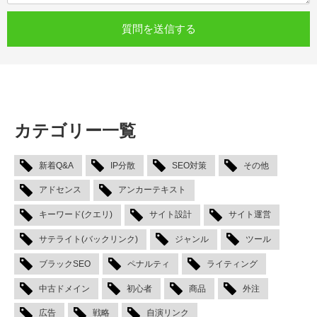
カテゴリー一覧
新着Q&A
IP分散
SEO対策
その他
アドセンス
アンカーテキスト
キーワード(クエリ)
サイト設計
サイト運営
サテライト(バックリンク)
ジャンル
ツール
ブラックSEO
ペナルティ
ライティング
中古ドメイン
初心者
商品
外注
広告
戦略
自演リンク