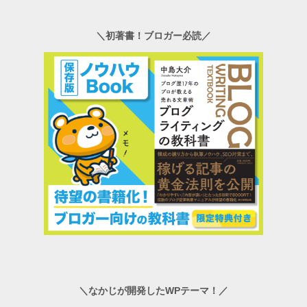
＼初著書！ブロガー必読／
＼なかじが開発したWPテーマ！／