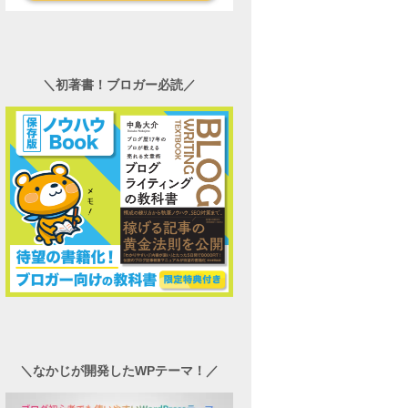
＼初著書！ブロガー必読／
＼なかじが開発したWPテーマ！／