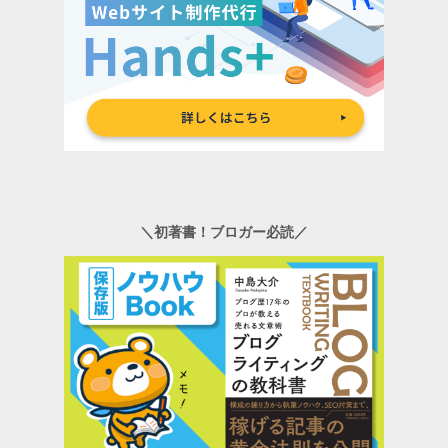
＼初著書！ブロガー必読／