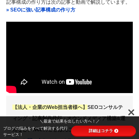
記事構成の作り方は次の記事と動画で解説しています。
» SEOに強い記事構成の作り方
【法人・企業のWeb担当者様へ】
SEOコンサルテ
ィング・記事制作代行・オウンドメディア構築&運
＼最速で結果を出したい方へ！／
ブログの悩みをすべて解決する代行
用など、Webのことは丸ごとお任せください。
» 詳
詳細はコチラ
サービス！