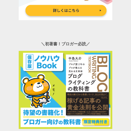
＼初著書！ブロガー必読／