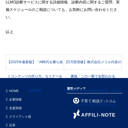
LLMO診断サービスに関する詳細情報、診断内容に関するご質問、実
施スケジュールのご相談についても、お気軽にお問い合わせくださ
い。
以上
【2025年最新版】「AI時代を勝ち抜
【5万部突破】株式会社メリル代表の
くコンテンツの作り方」セミナーを
書籍「この一冊で全部わかる
運営メディア
無料開催
ChatGPT & Copilotの教科書」が発売
HOME
企業情報
から約1年で累計5万部に到達
支援実績
クライアント様
沿革