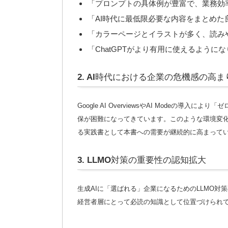
「プロンプトの具体例が豊富で、業務効
「AI時代に最低限必要な内容をまとめた
「カラーページとイラストが多く、読み
「ChatGPTがより有用に使えるように
2. AI時代における企業の危機感の高ま
Google AI OverviewsやAI Modeの
保が困難になってきています。このような環境変化
る実践書として本書への需要が継続的に高まって
3. LLMO対策の重要性の認知拡大
生成AIに「選ばれる」企業になるためのLLMO
経営者層にとって必読の知識として位置づけられ