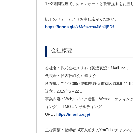
1〜2週間程度で、結果レポートと改善提案をお渡
以下のフォームよりお申し込みください。
https://forms.gle/x8N9svcsuJMaJjPD9
会社概要
会社名：株式会社メリル（英語表記：Meril Inc.）
代表者：代表取締役 中島大介
所在地：〒420-0857 静岡県静岡市葵区御幸町11-8-
設立：2015年5月22日
事業内容：Webメディア運営、Webマーケティン
ィング、LLMOコンサルティング
URL：
https://meril.co.jp/
主な実績：登録者14万人超えのYouTubeチャ