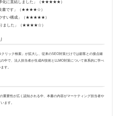
率化に直結しました」（★★★★★）
良書です」（★★★★☆）
やすい構成」（★★★★★）
なりました」（★★★★☆）
り
導入により「ゼロクリック検索」が拡大し、従来のSEO対策だけでは顧客との接点確
の中で、法人担当者が生成AI技術とLLMO対策について体系的に学べ
います。
対策の重要性が広く認知される中、本書の内容がマーケティング担当者や
ています。