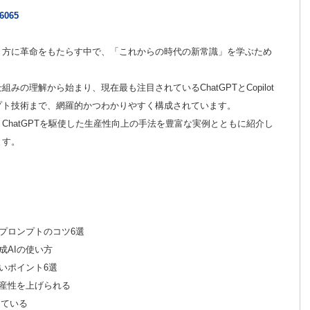
26065
き方に革命をもたらす中で、「これからの時代の新常識」を学ぶため
の理解から始まり、現在最も注目されているChatGPTとCopilot
プト技術まで、網羅的かつわかりやすく構成されています。
ChatGPTを駆使した生産性向上の手法を豊富な実例とともに紹介し
ます。
得るプロンプトのコツ6選
生成AIの使い方
たいポイント6選
らに生産性を上げられる
化している