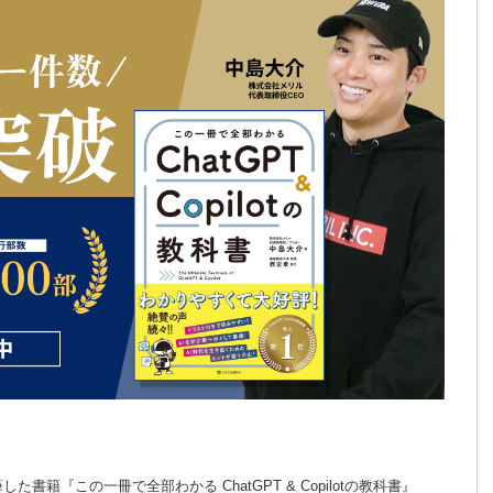
籍『この一冊で全部わかる ChatGPT & Copilotの教科書』