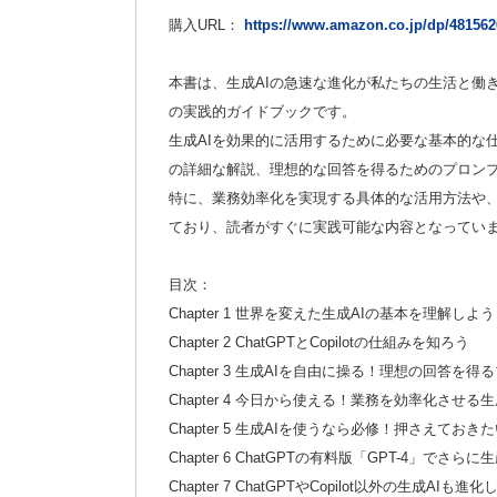
購入URL：
https://www.amazon.co.jp/dp/48156
本書は、生成AIの急速な進化が私たちの生活と働
の実践的ガイドブックです。
生成AIを効果的に活用するために必要な基本的な仕組み
の詳細な解説、理想的な回答を得るためのプロン
特に、業務効率化を実現する具体的な活用方法や、
ており、読者がすぐに実践可能な内容となってい
目次：
Chapter 1 世界を変えた生成AIの基本を理解しよう
Chapter 2 ChatGPTとCopilotの仕組みを知ろう
Chapter 3 生成AIを自由に操る！理想の回答を
Chapter 4 今日から使える！業務を効率化させる
Chapter 5 生成AIを使うなら必修！押さえておき
Chapter 6 ChatGPTの有料版「GPT-4」でさ
Chapter 7 ChatGPTやCopilot以外の生成AIも進