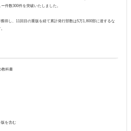
ュー件数300件を突破いたしました。
価を獲得し、11回目の重版を経て累計発行部数は5万1,800部に達するな
す。
tの教科書
電子版を含む