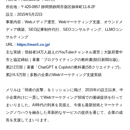
所在地：〒420-0857 静岡県静岡市葵区御幸町11-8-2F
設立：2015年5月22日
事業内容：Webメディア運営、Webマーケティング支援、オウンドメ
ディア構築、SEO記事制作代行、SEOコンサルティング、LLMOコン
サルティング
URL：
https://meril.co.jp/
主な実績：登録者14万人超えのYouTubeチャンネル運営｜大阪府豊中
市と協定締結｜著書「ブログライティングの教科書(朝日新聞出版)」
累計2万部｜著書「ChatGPT & Copilotの教科書(SBクリエイティブ)」
累計6.5万部｜多数の企業のWebマーケティング支援実績
メリルは「弱者の反撃」をミッションに掲げ、2015年の設立以来、中
小企業向けに一貫してWebマーケティング領域での価値提供を行って
まいりました。AI時代の到来を見据え、今後も最新技術とマーケティ
ングノウハウを融合した革新的なサービスの提供を通じて、企業の成
長を支援してまいります。