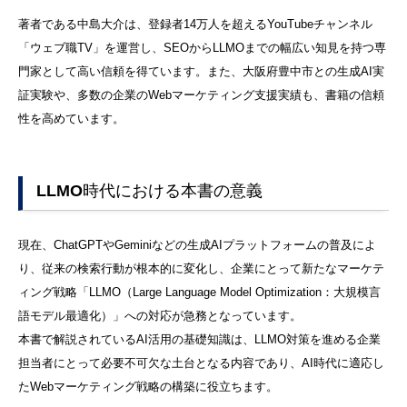
著者である中島大介は、登録者14万人を超えるYouTubeチャンネル
「ウェブ職TV」を運営し、SEOからLLMOまでの幅広い知見を持つ専
門家として高い信頼を得ています。また、大阪府豊中市との生成AI実
証実験や、多数の企業のWebマーケティング支援実績も、書籍の信頼
性を高めています。
LLMO時代における本書の意義
現在、ChatGPTやGeminiなどの生成AIプラットフォームの普及によ
り、従来の検索行動が根本的に変化し、企業にとって新たなマーケテ
ィング戦略「LLMO（Large Language Model Optimization：大規模言
語モデル最適化）」への対応が急務となっています。
本書で解説されているAI活用の基礎知識は、LLMO対策を進める企業
担当者にとって必要不可欠な土台となる内容であり、AI時代に適応し
たWebマーケティング戦略の構築に役立ちます。