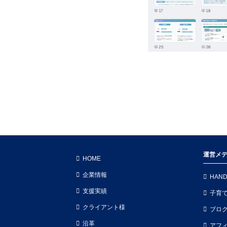
運営メ
HOME
企業情報
HAND
支援実績
子育
クライアント様
ブロ
沿革
アフ