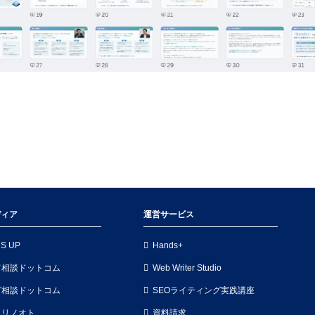
ディア
運営サービス
S UP
Hands+
て相談ドットコム
Web Writer Studio
グ相談ドットコム
SEOライティング実践講座
ィリノオト
資料請求