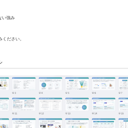
ない強み
みください。
ル